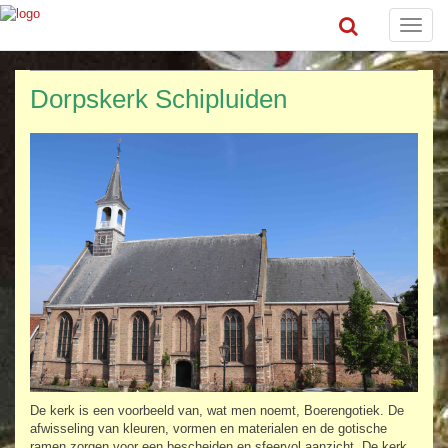
Toggle
naviga
Dorpskerk Schipluiden
De kerk is een voorbeeld van, wat men noemt, Boerengotiek. De
afwisseling van
kleuren, vormen en materialen en de gotische
ramen zorgen voor een bescheiden en sfeervol aanzicht. De kerk