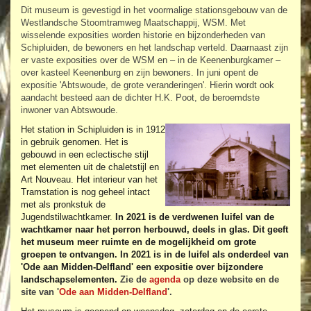
Dit museum is gevestigd in het voormalige stationsgebouw van de
Westlandsche Stoomtramweg Maatschappij, WSM. Met
wisselende exposities worden historie en bijzonderheden van
Schipluiden, de bewoners en het landschap verteld. Daarnaast zijn
er vaste exposities over de WSM en – in de Keenenburgkamer –
over kasteel Keenenburg en zijn bewoners. In juni opent de
expositie 'Abtswoude, de grote veranderingen'. Hierin wordt ook
aandacht besteed aan de dichter H.K. Poot, de beroemdste
inwoner van Abtswoude.
Het station in Schipluiden is in 1912
in gebruik genomen. Het is
gebouwd in een eclectische stijl
met elementen uit de chaletstijl en
Art Nouveau. Het interieur van het
Tramstation is nog geheel intact
met als pronkstuk de
Jugendstilwachtkamer.
In 2021 is de verdwenen luifel van de
wachtkamer naar het perron herbouwd, deels in glas. Dit geeft
het museum meer ruimte en de mogelijkheid om grote
groepen te ontvangen. In 2021 is in de luifel als onderdeel van
'Ode aan Midden-Delfland' een expositie over bijzondere
landschapselementen.
Zie de
agenda
op deze website en de
site van '
Ode aan Midden-Delfland
'.